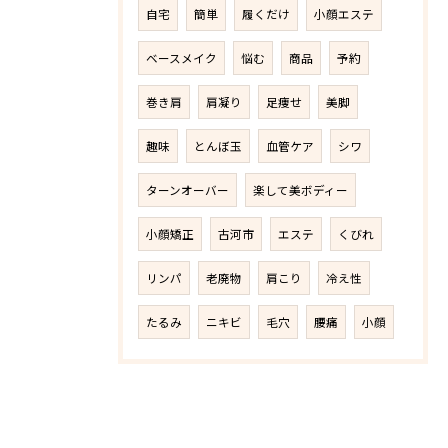
自宅
簡単
履くだけ
小顔エステ
ベースメイク
悩む
商品
予約
巻き肩
肩凝り
足痩せ
美脚
趣味
とんぼ玉
血管ケア
シワ
ターンオーバー
楽して美ボディー
小顔矯正
古河市
エステ
くびれ
リンパ
老廃物
肩こり
冷え性
たるみ
ニキビ
毛穴
腰痛
小顔