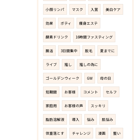
小顔リンパ
マスク
入賞
美白ケア
効果
ボティ
痩身エステ
酵素ドリンク
16時間ファスティング
腸活
3日間集中
脱毛
夏までに
ライブ
推し
推しの為に
ゴールデンウィーク
GW
母の日
短期間
お客様
コメント
セルフ
家庭用
お客様の声
スッキリ
脂肪溶解液
導入
悩み
肌悩み
体重落とす
チャレンジ
漫画
整い