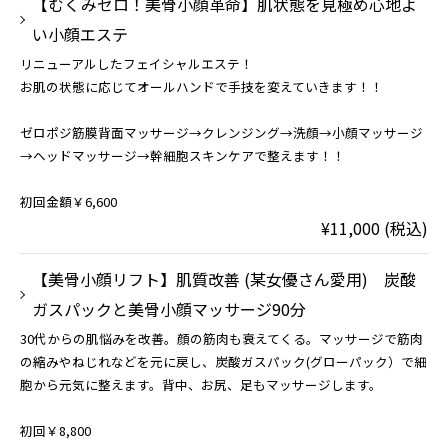
【むくみゼロ！美骨小顔革命】肌状態を見極め心地よ
い小顔エステ
リニューアルしたフェイシャルエステ！
お肌の状態に応じてオールハンドで手技を変えていきます！！
ゼロポジ筋膜背面マッサージ→クレンジング→洗顔→小顔マッサージ
→ヘッドマッサージ→幹細胞スキンケアで整えます！！
初回金額￥6,600
¥11,000 (税込)
【美骨小顔リフト】肌質改善 (某女優さん愛用) 炭酸
ガスパックと美骨小顔マッサージ90分
30代からの肌悩みを改善。顔の筋肉も衰えてくる。マッサージで筋肉
の縮みやねじれなどを元に戻し、炭酸ガスパック(グローパック）で細
胞から元気に整えます。背中、お尻、足もマッサージします。
初回￥8,800