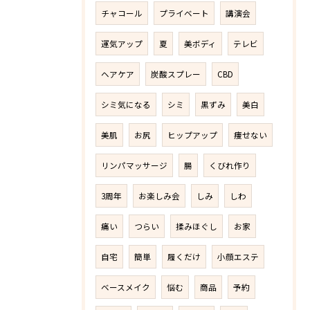
チャコール
プライベート
講演会
運気アップ
夏
美ボディ
テレビ
ヘアケア
炭酸スプレー
CBD
シミ気になる
シミ
黒ずみ
美白
美肌
お尻
ヒップアップ
痩せない
リンパマッサージ
腸
くびれ作り
3周年
お楽しみ会
しみ
しわ
痛い
つらい
揉みほぐし
お家
自宅
簡単
履くだけ
小顔エステ
ベースメイク
悩む
商品
予約