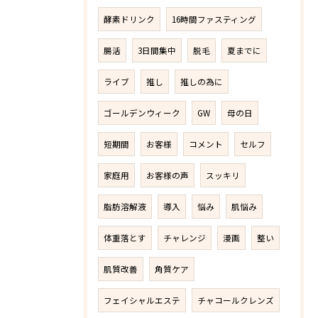
酵素ドリンク
16時間ファスティング
腸活
3日間集中
脱毛
夏までに
ライブ
推し
推しの為に
ゴールデンウィーク
GW
母の日
短期間
お客様
コメント
セルフ
家庭用
お客様の声
スッキリ
脂肪溶解液
導入
悩み
肌悩み
体重落とす
チャレンジ
漫画
整い
肌質改善
角質ケア
フェイシャルエステ
チャコールクレンズ