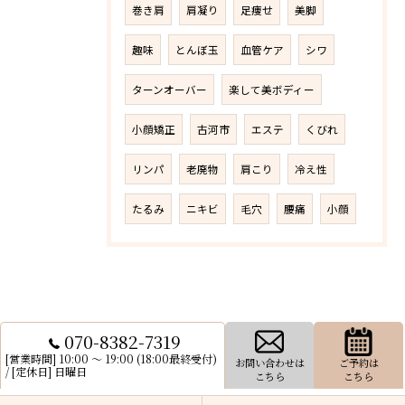
巻き肩
肩凝り
足痩せ
美脚
趣味
とんぼ玉
血管ケア
シワ
ターンオーバー
楽して美ボディー
小顔矯正
古河市
エステ
くびれ
リンパ
老廃物
肩こり
冷え性
たるみ
ニキビ
毛穴
腰痛
小顔
070-8382-7319
[営業時間] 10:00 〜 19:00 (18:00最終受付)
お問い合わせは
ご予約は
/ [定休日] 日曜日
こちら
こちら