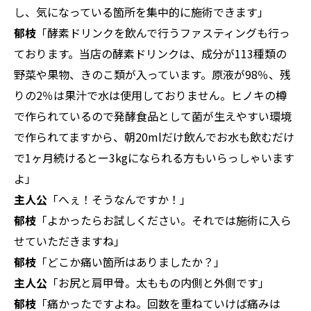
し、気になっている箇所を集中的に施術できます」
郁枝
「酵素ドリンクを飲んで行うファスティングも行っ
ております。当店の酵素ドリンクは、成分が113種類の
野菜や果物、きのこ類が入っています。原液が98％、残
りの2％は果汁で水は使用しておりません。ヒノキの樽
で作られているので発酵食品として菌が生えやすい環境
で作られてますから、朝20mlだけ飲んでお水も飲むだけ
で1ヶ月続けるとー3kgになられる方もいらっしゃいます
よ」
主人公
「へぇ！そうなんですか！」
郁枝
「よかったらお試しください。それでは施術に入ら
せていただきますね」
郁枝
「どこか痛い箇所はありましたか？」
主人公
「お尻と肩甲骨。太ももの内側と外側です」
郁枝
「痛かったですよね。回数を重ねていけば痛みは