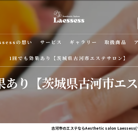
ssessの想い
サービス
ギャラリー
取扱商品
1回でも効果あり【茨城県古河市エステサロン】
果あり【茨城県古河市エ
古河市のエステならAesthetic salon Laesses