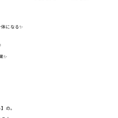
身体になる✨
♡
果✨
る】の。