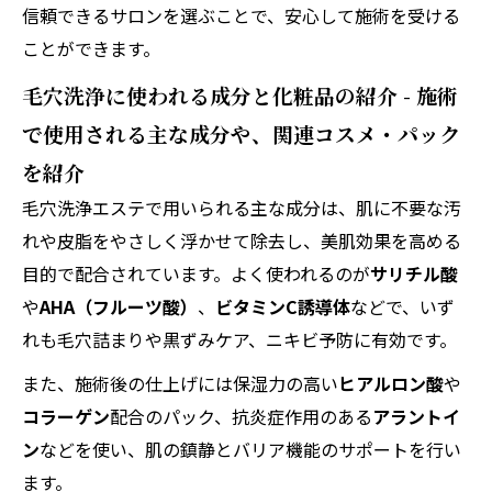
信頼できるサロンを選ぶことで、安心して施術を受ける
ことができます。
毛穴洗浄に使われる成分と化粧品の紹介 - 施術
で使用される主な成分や、関連コスメ・パック
を紹介
毛穴洗浄エステで用いられる主な成分は、肌に不要な汚
れや皮脂をやさしく浮かせて除去し、美肌効果を高める
目的で配合されています。よく使われるのが
サリチル酸
や
AHA（フルーツ酸）
、
ビタミンC誘導体
などで、いず
れも毛穴詰まりや黒ずみケア、ニキビ予防に有効です。
また、施術後の仕上げには保湿力の高い
ヒアルロン酸
や
コラーゲン
配合のパック、抗炎症作用のある
アラントイ
ン
などを使い、肌の鎮静とバリア機能のサポートを行い
ます。