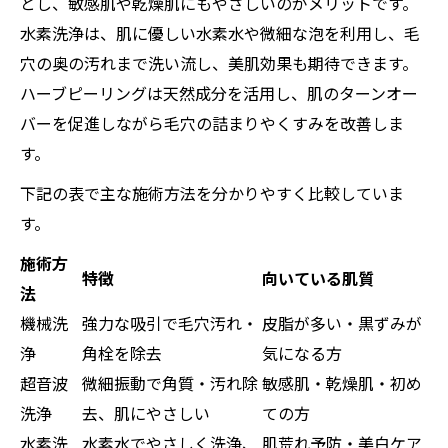
とし、敏感肌や乾燥肌にもやさしいのがメリットです。
水素洗浄は、肌に優しい水素水や微細な泡を利用し、毛
穴の奥の汚れまで洗い流し、美肌効果も期待できます。
ハーブピーリングは天然成分を活用し、肌のターンオー
バーを促進しながら毛穴の詰まりやくすみを改善しま
す。
下記の表で主な施術方法を分かりやすく比較していま
す。
施術方
特徴
向いている肌質
法
機械洗
強力な吸引で毛穴汚れ・
皮脂が多い・黒ずみが
浄
角栓を除去
気になる方
超音波
微細振動で角質・汚れ除
敏感肌・乾燥肌・初め
洗浄
去、肌にやさしい
ての方
水素洗
水素水でやさしく洗浄、
肌荒れ予防・美白ケア