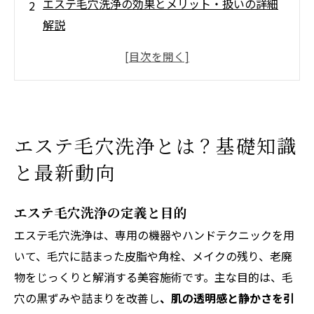
エステ毛穴洗浄の効果とメリット・扱いの詳細
解説
エステ毛穴洗浄の施術方法とサロン選びのポイ
ント
メンズ向けエステ毛穴洗浄の特徴
毛穴洗浄エステの料金体系とお得なプラン比較
エステ毛穴洗浄とは？基礎知識
店舗概要
と最新動向
エステ毛穴洗浄の定義と目的
エステ毛穴洗浄は、専用の機器やハンドテクニックを用
いて、毛穴に詰まった皮脂や角栓、メイクの残り、老廃
物をじっくりと解消する美容施術です。主な目的は、毛
穴の黒ずみや詰まりを改善し
、肌の透明感と静かさを引