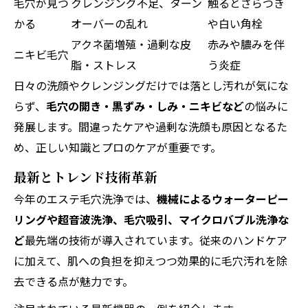
毛穴が見つ
クレンジング不足、ターン
触るとざらつき
かる
オーバーの乱れ
や白い角栓
アクネ菌増殖・過剰な皮
赤みや膿みを伴
ニキビ毛穴
脂・ストレス
う炎症
日々の洗顔やクレンジングだけでは落とし汚れが気にな
らず、
毛穴の開き・黒ずみ・しみ・ニキビなど
の悩みに
発展します。間違ったケアや過剰な洗顔も原因となるた
め、正しい知識とプロのケアが重要です。
最新とトレンド技術革新
今年のエステ毛穴洗浄では、
機械によるウォーターピー
リングや超音波洗浄、毛穴吸引、マイクロバブル洗浄な
ど
最先端の技術が導入されています。従来のハンドケア
に加えて、肌への負担を抑えつつ効果的に毛穴汚れを除
去できる点が魅力です。