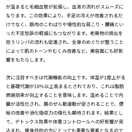
が温まると毛細血管が拡張し、血液の流れがスムーズに
なります。この効果により、手足の冷えが改善されるだ
けでなく、筋肉のこわばりや慢性的な肩こり・腰痛とい
った不定愁訴の軽減にもつながります。老廃物の排出を
担うリンパの流れも促進され、全身のめぐりが整うこと
によって肌のトーンやむくみ改善など、美容面にも好影
響をもたらします。
次に注目すべきは代謝機能の向上です。体温が1度上がる
と基礎代謝が10％以上高まるとされており、これは脂肪
燃焼効率が向上することを意味します。温めることで内
臓が活性化され、腸のぜん動運動が促されることで、便
秘の改善や消化吸収力の強化も期待されます。結果とし
て、デトックス効果や体重コントロールへの好影響が見
込まれ、痩身目的の方にとっても重要な要素となるので