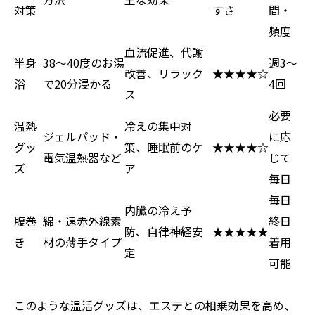
対策
すさ
間・
頻度
血流促進、代謝
半身
38〜40度のお湯
週3〜
改善、リラック
★★★★☆
浴
で20分浸かる
4回
ス
必要
温熱
冷えの集中対
ジェルパッド・
に応
グッ
策、睡眠前のケ
★★★★☆
電気温熱器など
じて
ズ
ア
毎日
毎日
内臓の冷え予
腹巻
綿・遠赤外線素
終日
防、自律神経安
★★★★★
き
材の薄手タイプ
着用
定
可能
このような温活グッズは、エステとの相乗効果を高め、