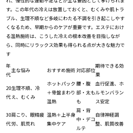
れ、慢性的な運動不足などが主な要因として挙げられま
す。この年代の冷えは放置しておくと、むくみや肌トラ
ブル、生理不順など多岐にわたる不調を引き起こしやす
くなるため、早期からのケアが重要です。エステにおけ
る温熱施術は、こうした冷えの根本改善を目指しなが
ら、同時にリラックス効果も得られる点が大きな魅力で
す
年
期待できる効
主な悩み
おすすめ施術
対応部位
代
果
ホットパック
腰・腹
血行促進、ホ
20
生理不順、冷
＋骨盤まわり
部・太も
ルモンバラン
代
え、むくみ
温熱
も
ス安定
肩・背
30
肩こり、眼精疲
温熱＋上半身
自律神経調
中・デコ
代
労、肌荒れ
集中ケア
整、肌質改善
ルテ