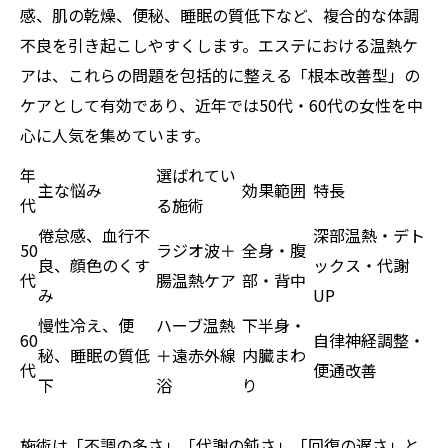
感、肌の乾燥、便秘、睡眠の質低下など、複合的な体調
不良を引き起こしやすくします。エステにおける温熱ケ
アは、これらの問題を包括的に整える「根本改善型」の
ケアとして有効であり、近年では50代・60代の女性を中
心に人気を集めています。
年
選ばれてい
主な悩み
効果範囲
特長
代
る施術
倦怠感、血行不
深部温熱・デト
50
ラジオ波＋
全身・腹
良、顔色のくす
ックス・代謝
代
腸温熱ケア
部・背中
み
UP
慢性冷え、便
ハーブ温熱
下半身・
60
自律神経調整・
秘、睡眠の質低
＋遠赤外線
内臓まわ
代
便通改善
下
浴
り
施術は「不調の多さ」「代謝の鈍さ」「回復の遅さ」と