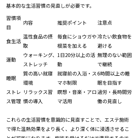
基本的な生活習慣の見直しが必要です。
習慣項
内容
推奨ポイント
注意点
目
温性食品の摂
毎食にショウガや
冷たい飲食物を
食生活
取
根菜を加える
避ける
ウォーキング、
1日20分以上の活
無理のない範囲
運動
ストレッチ
動
で継続
質の高い就寝
就寝前の入浴・ス
6時間以上の睡
睡眠
環境
マホ制限
眠を目指す
ストレ
リラックス習
瞑想・音楽・アロ
過労・長時間労
ス管理
慣の導入
マ活用
働の見直し
これらの生活習慣を意識的に見直すことで、エステ施術
で得た温熱効果をより長く、より深く体に浸透させるこ