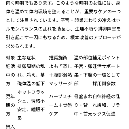
向く時期でもあります。このような時期の女性には、身
体を温めて体内環境を整えることが、重要なケアの一つ
として注目されています。子宮・卵巣まわりの冷えはホ
ルモンバランスの乱れを助長し、生理不順や排卵障害を
引き起こす一因にもなるため、根本改善のアプローチが
求められます。
対象
主な症状
推奨施術
温め部位
補足ポイント
妊活
排卵周期の乱
よもぎ蒸し
子宮・卵
妊活サポート
中の
れ、冷え、基
＋腹部温熱
巣・下腹
の一環として
方
礎体温の低下
マッサージ
部
採用例多数
ホットフラッ
更年
ハーブスチ
骨盤まわ
自律神経の乱
シュ、情緒不
期の
ーム＋骨盤
り・背
れ緩和、リラ
安定、睡眠不
方
ケア
中・首元
ックス促進
良
婦人