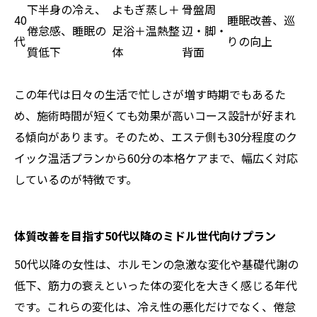
下半身の冷え、
よもぎ蒸し＋
骨盤周
40
睡眠改善、巡
倦怠感、睡眠の
足浴＋温熱整
辺・脚・
代
りの向上
質低下
体
背面
この年代は日々の生活で忙しさが増す時期でもあるた
め、施術時間が短くても効果が高いコース設計が好まれ
る傾向があります。そのため、エステ側も30分程度のク
イック温活プランから60分の本格ケアまで、幅広く対応
しているのが特徴です。
体質改善を目指す50代以降のミドル世代向けプラン
50代以降の女性は、ホルモンの急激な変化や基礎代謝の
低下、筋力の衰えといった体の変化を大きく感じる年代
です。これらの変化は、冷え性の悪化だけでなく、倦怠