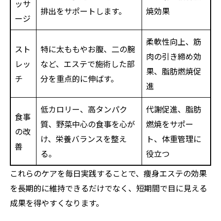
ッサ
排出をサポートします。
焼効果
ージ
柔軟性向上、筋
スト
特に太ももやお腹、二の腕
肉の引き締め効
レッ
など、エステで施術した部
果、脂肪燃焼促
チ
分を重点的に伸ばす。
進
低カロリー、高タンパク
代謝促進、脂肪
食事
質、野菜中心の食事を心が
燃焼をサポー
の改
け、栄養バランスを整え
ト、体重管理に
善
る。
役立つ
これらのケアを毎日実践することで、痩身エステの効果
を長期的に維持できるだけでなく、短期間で目に見える
成果を得やすくなります。