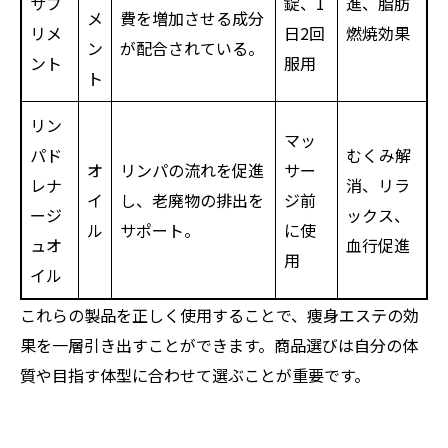
サプ
錠、1
進、脂肪
メ
費を増加させる成分
リメ
日2回
燃焼効果
ン
が配合されている。
ント
服用
ト
リン
マッ
パド
むくみ解
オ
リンパの流れを促進
サー
レナ
消、リラ
イ
し、老廃物の排出を
ジ前
ージ
ックス、
ル
サポート。
に使
ュオ
血行促進
用
イル
これらの製品を正しく使用することで、痩身エステの効
果を一層引き出すことができます。商品選びは自分の体
質や目指す体型に合わせて選ぶことが重要です。