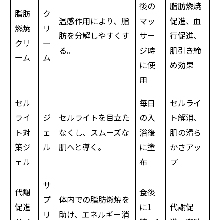
後の
脂肪燃焼
脂肪
ク
温感作用により、脂
マッ
促進、血
燃焼
リ
肪を分解しやすくす
サー
行促進、
クリ
ー
る。
ジ時
肌引き締
ーム
ム
に使
め効果
用
セル
毎日
セルライ
ライ
ジ
セルライトを目立た
の入
ト解消、
ト対
ェ
なくし、スムーズな
浴後
肌の滑ら
策ジ
ル
肌へと導く。
に塗
かさアッ
ェル
布
プ
サ
代謝
食後
プ
体内での脂肪燃焼を
促進
に1
代謝促
リ
助け、エネルギー消