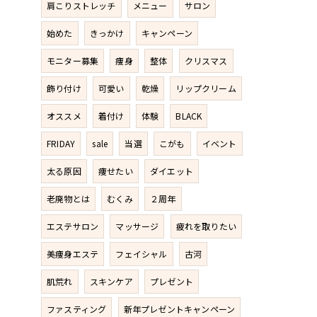
肩こりストレッチ
メニュー
サロン
始めた
きっかけ
キャンペーン
モニター募集
痩身
整体
クリスマス
飾り付け
可愛い
乾燥
リップクリーム
オススメ
着付け
体験
BLACK
FRIDAY
sale
当選
こがも
イベント
太る原因
痩せたい
ダイエット
老廃物とは
むくみ
２周年
エステサロン
マッサージ
疲れを取りたい
美痩身エステ
フェイシャル
古河
肌荒れ
スキンケア
プレゼント
ファスティング
新年プレゼントキャンペーン