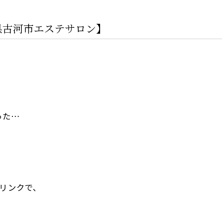
県古河市エステサロン】
った…
ドリンクで、