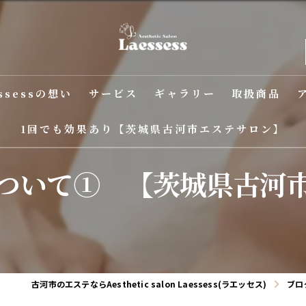
ssessの想い
サービス
ギャラリー
取扱商品
1回でも効果あり【茨城県古河市エステサロン】
ついて① 【茨城県古河
古河市のエステならAesthetic salon Laessess(ラエッセス)
ブロ