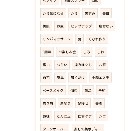
ヘアケア
炭酸スプレー
CBD
シミ気になる
シミ
黒ずみ
美白
美肌
お尻
ヒップアップ
痩せない
リンパマッサージ
腸
くびれ作り
3周年
お楽しみ会
しみ
しわ
痛い
つらい
揉みほぐし
お家
自宅
簡単
履くだけ
小顔エステ
ベースメイク
悩む
商品
予約
巻き肩
肩凝り
足痩せ
美脚
趣味
とんぼ玉
血管ケア
シワ
ターンオーバー
楽して美ボディー