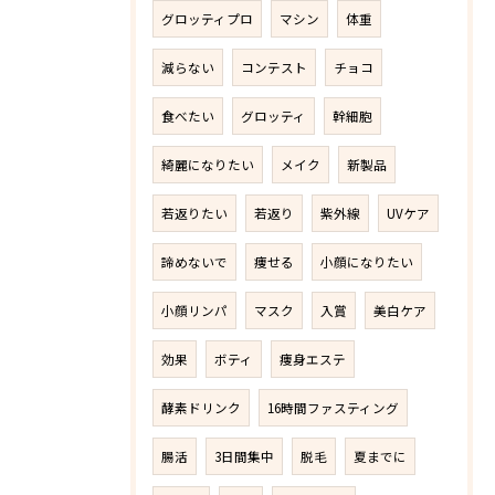
グロッティプロ
マシン
体重
減らない
コンテスト
チョコ
食べたい
グロッティ
幹細胞
綺麗になりたい
メイク
新製品
若返りたい
若返り
紫外線
UVケア
諦めないで
痩せる
小顔になりたい
小顔リンパ
マスク
入賞
美白ケア
効果
ボティ
痩身エステ
酵素ドリンク
16時間ファスティング
腸活
3日間集中
脱毛
夏までに