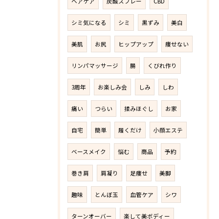
ヘアケア
炭酸スプレー
CBD
シミ気になる
シミ
黒ずみ
美白
美肌
お尻
ヒップアップ
痩せない
リンパマッサージ
腸
くびれ作り
3周年
お楽しみ会
しみ
しわ
痛い
つらい
揉みほぐし
お家
自宅
簡単
履くだけ
小顔エステ
ベースメイク
悩む
商品
予約
巻き肩
肩凝り
足痩せ
美脚
趣味
とんぼ玉
血管ケア
シワ
ターンオーバー
楽して美ボディー