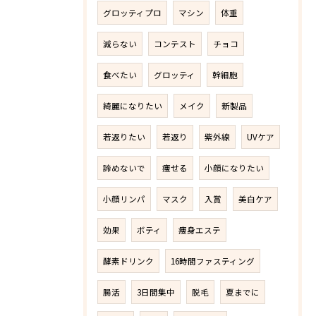
グロッティプロ
マシン
体重
減らない
コンテスト
チョコ
食べたい
グロッティ
幹細胞
綺麗になりたい
メイク
新製品
若返りたい
若返り
紫外線
UVケア
諦めないで
痩せる
小顔になりたい
小顔リンパ
マスク
入賞
美白ケア
効果
ボティ
痩身エステ
酵素ドリンク
16時間ファスティング
腸活
3日間集中
脱毛
夏までに